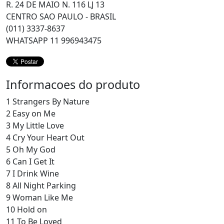
R. 24 DE MAIO N. 116 LJ 13
CENTRO SAO PAULO - BRASIL
(011) 3337-8637
WHATSAPP 11 996943475
Informacoes do produto
1 Strangers By Nature
2 Easy on Me
3 My Little Love
4 Cry Your Heart Out
5 Oh My God
6 Can I Get It
7 I Drink Wine
8 All Night Parking
9 Woman Like Me
10 Hold on
11 To Be Loved