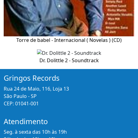
Torre de babel - Internacional ( Novelas ) (CD)
Dr. Dolittle 2 - Soundtrack
Gringos Records
Rua 24 de Maio, 116, Loja 13
São Paulo - SP
CEP: 01041-001
Atendimento
Seg. à sexta das 10h às 19h