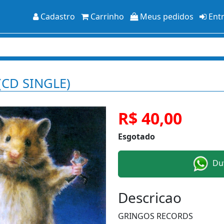
Cadastro
Carrinho
Meus pedidos
Ent
 (CD SINGLE)
R$ 40,00
Esgotado
Duv
Descricao
GRINGOS RECORDS