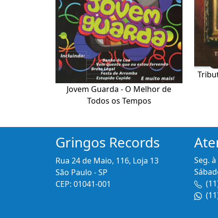
Tribu
Jovem Guarda - O Melhor de
Todos os Tempos
Gringos Records
Ate
Seg. à
Rua 24 de Maio, 116, Loja 13
Sábado
São Paulo - SP
(11
CEP: 01041-001
(11