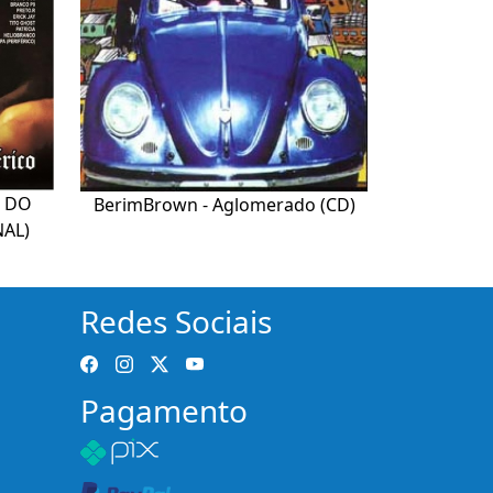
Z DO
BerimBrown - Aglomerado (CD)
NAL)
Redes Sociais
Pagamento