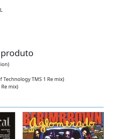
L
 produto
ion)
 of Technology TMS 1 Re mix)
c Re mix)