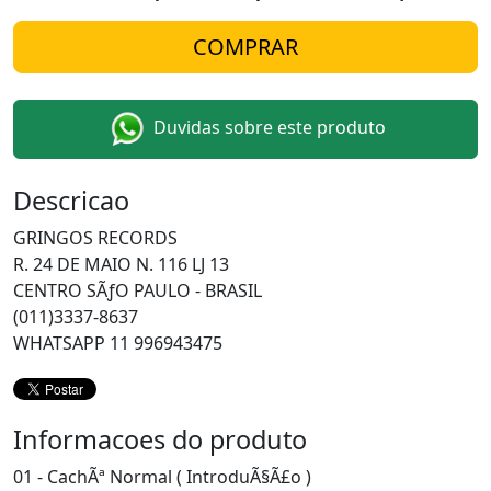
Duvidas sobre este produto
Descricao
GRINGOS RECORDS
R. 24 DE MAIO N. 116 LJ 13
CENTRO SÃƒO PAULO - BRASIL
(011)3337-8637
WHATSAPP 11 996943475
Informacoes do produto
01 - CachÃª Normal ( IntroduÃ§Ã£o )