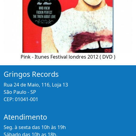
Pink - Itunes Festival londres 2012 ( DVD )
Gringos Records
Rua 24 de Maio, 116, Loja 13
São Paulo - SP
CEP: 01041-001
Atendimento
Seg. à sexta das 10h às 19h
Sábado das 10h as 18h.