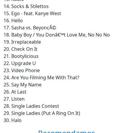
14. Socks & Stilettos
15. Ego - feat. Kanye West
16. Hello
17. Sasha vs. BeyoncÃ©
18. Baby Boy / You Donâ€™t Love Me, No No No
19. Irreplaceable
20. Check On It
21. Bootylicious
22. Upgrade U
23. Video Phone
24. Are You Filming Me With That?
25. Say My Name
26. At Last
27. Listen
28. Single Ladies Contest
29. Single Ladies (Put A Ring On It)
30. Halo