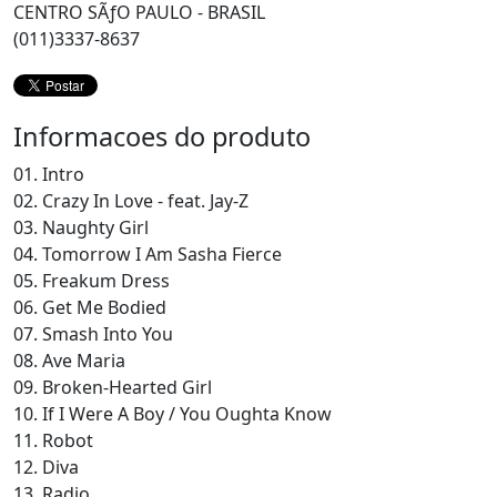
CENTRO SÃƒO PAULO - BRASIL
(011)3337-8637
Informacoes do produto
01. Intro
02. Crazy In Love - feat. Jay-Z
03. Naughty Girl
04. Tomorrow I Am Sasha Fierce
05. Freakum Dress
06. Get Me Bodied
07. Smash Into You
08. Ave Maria
09. Broken-Hearted Girl
10. If I Were A Boy / You Oughta Know
11. Robot
12. Diva
13. Radio