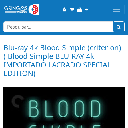
Blu-ray 4k Blood Simple (criterion)
( Blood Simple BLU-RAY 4k
IMPORTADO LACRADO SPECIAL
EDITION)