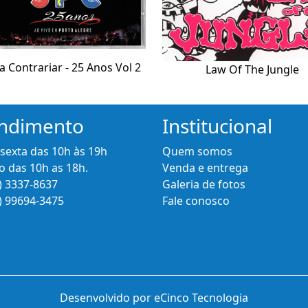
a Contrariar - 25 Anos Vol 2
Law Of The Jungle
ndimento
Institucional
 sexta das 10h às 19h
Quem somos
 das 10h as 18h.
Venda e entrega
) 3337-8637
Galeria de fotos
) 99694-3475
Fale conosco
Desenvolvido por eCinco Tecnologia