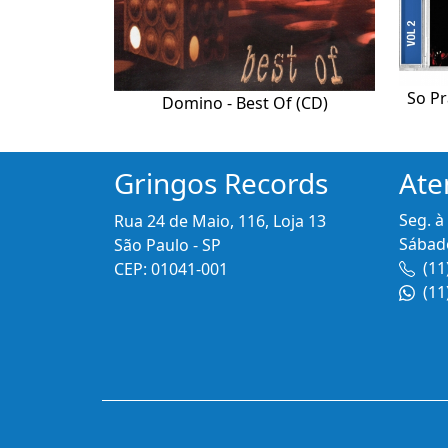
So Pr
Domino - Best Of (CD)
Gringos Records
Ate
Seg. à
Rua 24 de Maio, 116, Loja 13
Sábado
São Paulo - SP
(11
CEP: 01041-001
(11