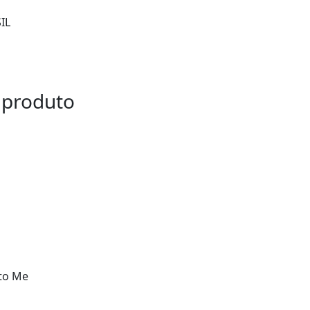
IL
 produto
 to Me