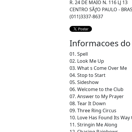
R. 24 DE MAIO N. 116 LJ 13
CENTRO SÃƒO PAULO - BRAS
(011)3337-8637
Informacoes do
01. Spell
02. Look Me Up
03. What s Come Over Me
04. Stop to Start
05. Sideshow
06. Welcome to the Club
07. Answer to My Prayer
08. Tear It Down
09. Three Ring Circus
10. Love Has Found Its Way
11. Stringin Me Along
12. Chasing Rainbows