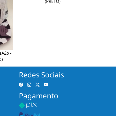
(PRETO)
sÃ£o -
o)
Redes Sociais
Pagamento