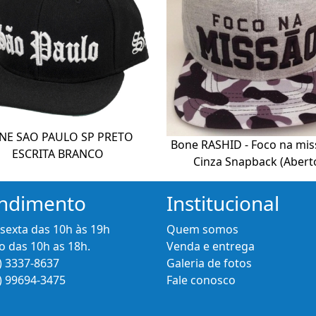
NE SAO PAULO SP PRETO
Bone RASHID - Foco na mis
ESCRITA BRANCO
Cinza Snapback (Abert
ndimento
Institucional
 sexta das 10h às 19h
Quem somos
 das 10h as 18h.
Venda e entrega
) 3337-8637
Galeria de fotos
) 99694-3475
Fale conosco