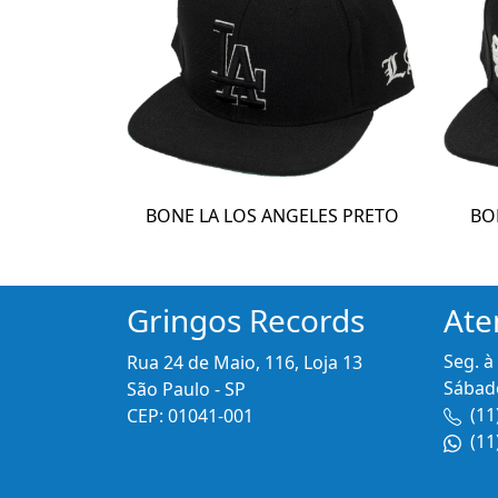
BONE LA LOS ANGELES PRETO
BO
Gringos Records
Ate
Seg. à
Rua 24 de Maio, 116, Loja 13
Sábado
São Paulo - SP
(11
CEP: 01041-001
(11