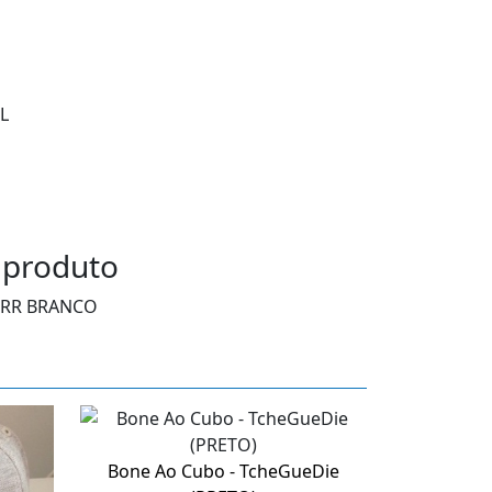
L
 produto
DRR BRANCO
Bone Ao Cubo - TcheGueDie