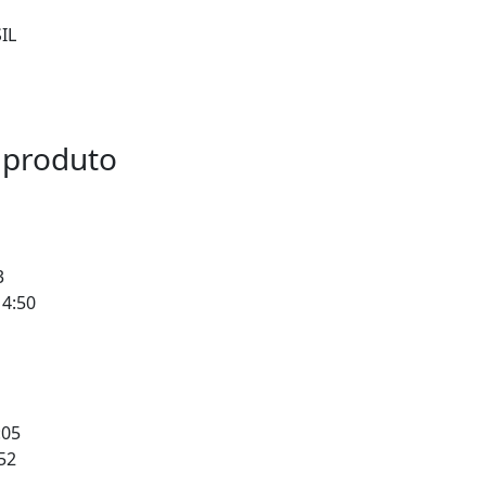
IL
 produto
3
 4:50
:05
52