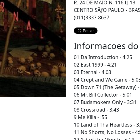
R. 24 DE MAIO N. 116 LJ 13
CENTRO SÃƒO PAULO - BRAS
(011)3337-8637
Informacoes do
01 Da Introduction - 4:25
02 East 1999 - 4:21
03 Eternal - 4:03
04 Crept and We Came - 5:0
05 Down 71 (The Getaway) -
06 Mr. Bill Collector - 5:01
07 Budsmokers Only - 3:31
08 Crossroad - 3:43
9 Me Killa - :55
10 Land of Tha Heartless - 3
11 No Shorts, No Losses - 4:
12 1st of tha Month - 5:14