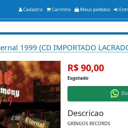
Cadastro
Carrinho
Meus pedidos
Ent
ternal 1999 (CD IMPORTADO LACRAD
R$ 90,00
Esgotado
Duv
Descricao
GRINGOS RECORDS