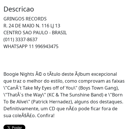
Descricao
GRINGOS RECORDS
R. 24 DE MAIO N. 116 LJ 13
CENTRO SAO PAULO - BRASIL
(011) 3337-8637
WHATSAPP 11 996943475
Boogie Nights Ã© o tÃ­tulo deste Ã¡lbum excepcional
que traz o melhor do estilo, como comprovam as faixas
\"CanÂ´t Take My Eyes off of You\" (Boys Town Gang),
\"ThatÂ´s the Way\" (KC & The Sunshine Band) e \"Born
To Be Alive\" (Patrick Hernadez), alguns dos destaques.
Definitivamente, um CD que nÃ£o pode ficar fora de
sua coleÃ§Ã£o. Confira!