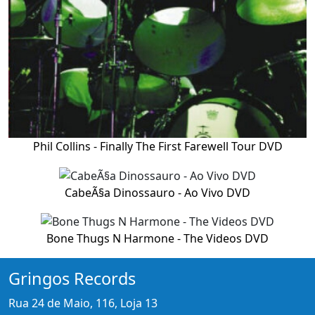
Phil Collins - Finally The First Farewell Tour DVD
CabeÃ§a Dinossauro - Ao Vivo DVD
Bone Thugs N Harmone - The Videos DVD
Gringos Records
Rua 24 de Maio, 116, Loja 13