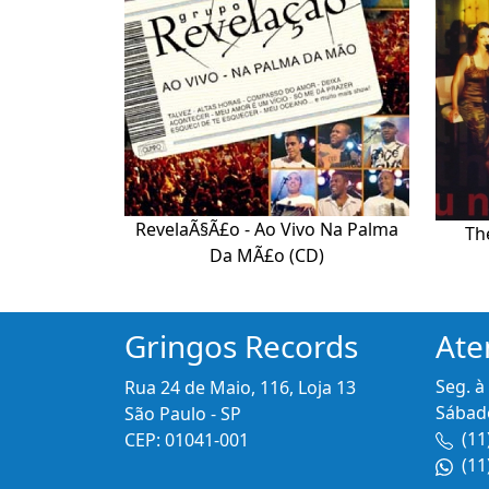
RevelaÃ§Ã£o - Ao Vivo Na Palma
Th
Da MÃ£o (CD)
Gringos Records
Ate
Seg. à
Rua 24 de Maio, 116, Loja 13
Sábado
São Paulo - SP
(11
CEP: 01041-001
(11