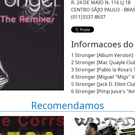
R. 24 DE MAIO N. 116 LJ 18
CENTRO SÃƒO PAULO - BRAS
(011)3337-8637
Informacoes do
1 Stronger [Album Version] 
2 Stronger [Mac Quayle Club
3 Stronger [Pablo la Rosa's 
4 Stronger [Miguel "Migs" Vo
5 Stronger [Jack D. Elliot Clu
6 Stronger [Pimp Juice's "Ai
Recomendamos