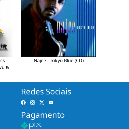
cs -
Najee - Tokyo Blue (CD)
Wu &
Redes Sociais
Pagamento