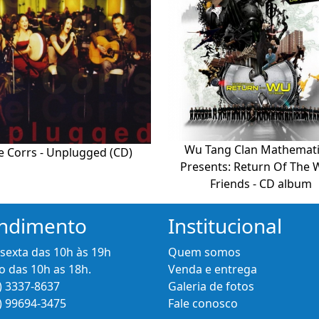
Wu Tang Clan Mathemati
e Corrs - Unplugged (CD)
Presents: Return Of The 
Friends - CD album
ndimento
Institucional
 sexta das 10h às 19h
Quem somos
 das 10h as 18h.
Venda e entrega
) 3337-8637
Galeria de fotos
) 99694-3475
Fale conosco