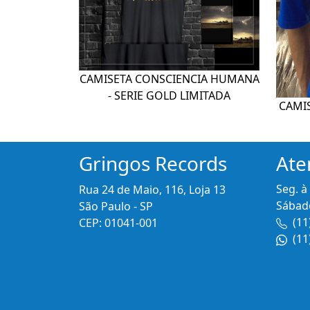
CAMISETA CONSCIENCIA HUMANA
- SERIE GOLD LIMITADA
CAMI
Gringos Records
Ate
Seg. à
Rua 24 de Maio, 116, Loja 13
Sábado
São Paulo - SP
(11
CEP: 01041-001
(11