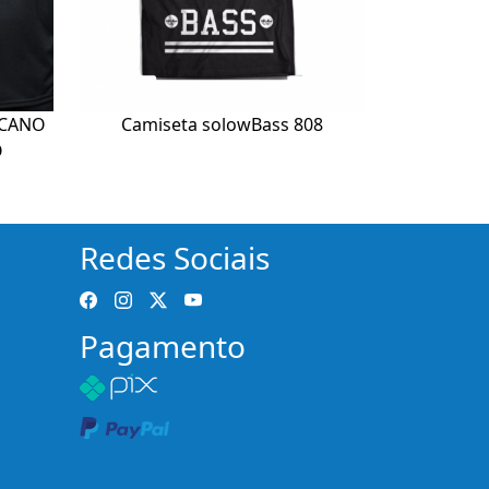
ICANO
Camiseta solowBass 808
O
Redes Sociais
Pagamento