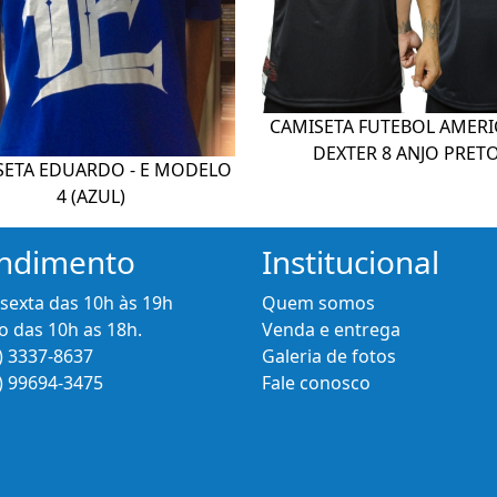
CAMISETA FUTEBOL AMER
DEXTER 8 ANJO PRET
SETA EDUARDO - E MODELO
4 (AZUL)
ndimento
Institucional
 sexta das 10h às 19h
Quem somos
 das 10h as 18h.
Venda e entrega
) 3337-8637
Galeria de fotos
) 99694-3475
Fale conosco