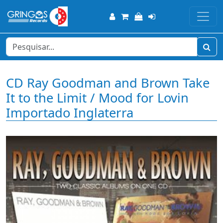
CD Ray Goodman and Brown Take
It to the Limit / Mood for Lovin
Importado Inglaterra