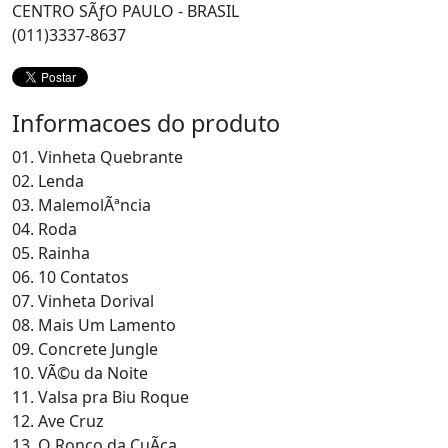
CENTRO SÃƒO PAULO - BRASIL
(011)3337-8637
Informacoes do produto
01. Vinheta Quebrante
02. Lenda
03. MalemolÃªncia
04. Roda
05. Rainha
06. 10 Contatos
07. Vinheta Dorival
08. Mais Um Lamento
09. Concrete Jungle
10. VÃ©u da Noite
11. Valsa pra Biu Roque
12. Ave Cruz
13. O Ronco da CuÃ­ca