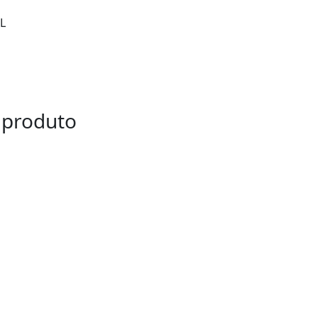
L
 produto