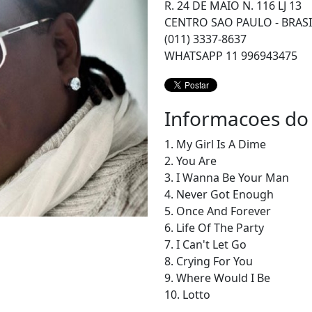
R. 24 DE MAIO N. 116 LJ 13
CENTRO SAO PAULO - BRASI
(011) 3337-8637
WHATSAPP 11 996943475
Informacoes do
1. My Girl Is A Dime
2. You Are
3. I Wanna Be Your Man
4. Never Got Enough
5. Once And Forever
6. Life Of The Party
7. I Can't Let Go
8. Crying For You
9. Where Would I Be
10. Lotto