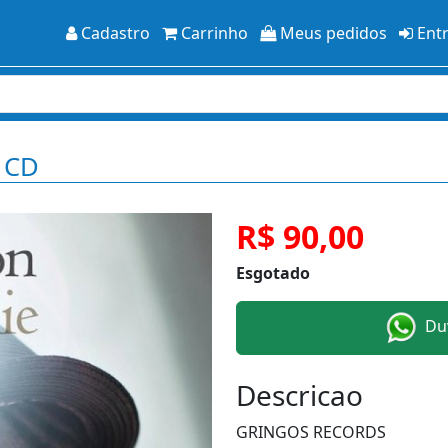
Cadastro
Carrinho
Meus pedidos
Ent
e CD
R$ 90,00
Esgotado
Duv
Descricao
GRINGOS RECORDS