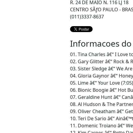
R. 24 DE MAIO N. 116 LJ 18
CENTRO SÃƒO PAULO - BRAS
(011)3337-8637
Informacoes do
01. Tina Charles â€“ I Love t
02. Gary Glitter â€“ Rock & Ro
03. Sister Sledge â€“ We Are 
04. Gloria Gaynor â€“ Honey
05. Lime â€“ Your Love (7:05
06. Bionic Boogie â€“ Hot But
07. Geraldine Hunt â€“ Canâ
08. Al Hudson & The Partners
09. Oliver Cheatham â€“ Get
10. Teri De Sario â€“ Ainâ€
11. Domenic Troiano â€“ We 
12. Kim Carnes â€“ Bette Dav