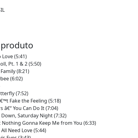
IL
 produto
o Love (5:41)
ll, Pt. 1 & 2 (5:50)
Family (8:21)
bee (6:02)
)
terfly (7:52)
€™t Fake the Feeling (5:18)
 â€“ You Can Do It (7:04)
 Down, Saturday Night (7:32)
™t Nothing Gonna Keep Me from You (6:33)
All Need Love (5:44)
is Eyes (3:43)