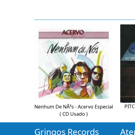
PITC
Nenhum De NÃ³s - Acervo Especial
( CD Usado )
Gringos Records
Ate