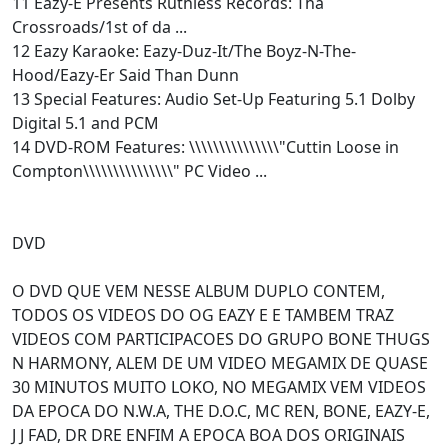
11 Eazy-E Presents Ruthless Records: Tha
Crossroads/1st of da ...
12 Eazy Karaoke: Eazy-Duz-It/The Boyz-N-The-
Hood/Eazy-Er Said Than Dunn
13 Special Features: Audio Set-Up Featuring 5.1 Dolby
Digital 5.1 and PCM
14 DVD-ROM Features: \\\\\\\\\\\\\\\"Cuttin Loose in
Compton\\\\\\\\\\\\\\\" PC Video ...
DVD
O DVD QUE VEM NESSE ALBUM DUPLO CONTEM,
TODOS OS VIDEOS DO OG EAZY E E TAMBEM TRAZ
VIDEOS COM PARTICIPACOES DO GRUPO BONE THUGS
N HARMONY, ALEM DE UM VIDEO MEGAMIX DE QUASE
30 MINUTOS MUITO LOKO, NO MEGAMIX VEM VIDEOS
DA EPOCA DO N.W.A, THE D.O.C, MC REN, BONE, EAZY-E,
J J FAD, DR DRE ENFIM A EPOCA BOA DOS ORIGINAIS