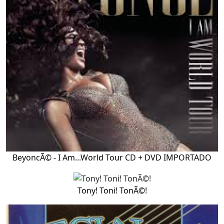
BeyoncÃ© - I Am...World Tour CD + DVD IMPORTADO
Tony! Toni! TonÃ©!