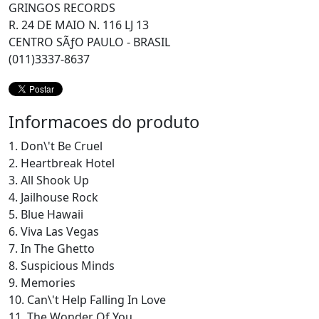
GRINGOS RECORDS
R. 24 DE MAIO N. 116 LJ 13
CENTRO SÃƒO PAULO - BRASIL
(011)3337-8637
Informacoes do produto
1. Don\'t Be Cruel
2. Heartbreak Hotel
3. All Shook Up
4. Jailhouse Rock
5. Blue Hawaii
6. Viva Las Vegas
7. In The Ghetto
8. Suspicious Minds
9. Memories
10. Can\'t Help Falling In Love
11. The Wonder Of You