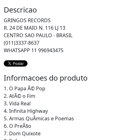
Descricao
GRINGOS RECORDS
R. 24 DE MAIO N. 116 LJ 13
CENTRO SAO PAULO - BRASIL
(011)3337-8637
WHATSAPP 11 996943475
Informacoes do produto
1. O Papa Ã© Pop
2. AtÃ© o Fim
3. Vida Real
4. Infinita Highway
5. Armas QuÃ­micas e Poemas
6. O PreÃ§o
7. Dom Quixote