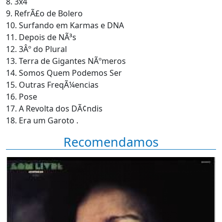
8. 3x4
9. RefrÃ£o de Bolero
10. Surfando em Karmas e DNA
11. Depois de NÃ³s
12. 3Âº do Plural
13. Terra de Gigantes NÃºmeros
14. Somos Quem Podemos Ser
15. Outras FreqÃ¼encias
16. Pose
17. A Revolta dos DÃ¢ndis
18. Era um Garoto .
Recomendamos