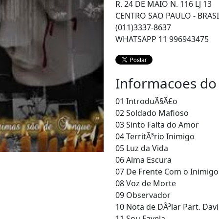
R. 24 DE MAIO N. 116 LJ 13
CENTRO SAO PAULO - BRASI
(011)3337-8637
WHATSAPP 11 996943475
Informacoes do
01 IntroduÃ§Ã£o
02 Soldado Mafioso
03 Sinto Falta do Amor
04 TerritÃ³rio Inimigo
05 Luz da Vida
06 Alma Escura
07 De Frente Com o Inimigo 
08 Voz de Morte
09 Observador
10 Nota de DÃ³lar Part. Davi
11 Sou Favela