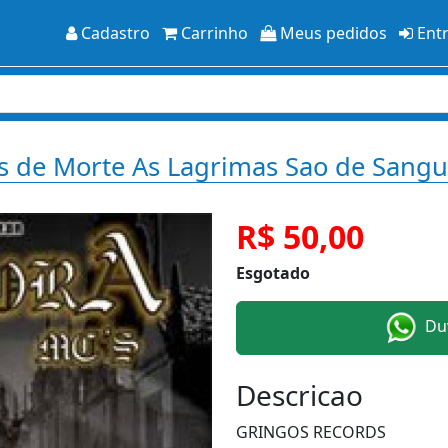
Cadastro
Carrinho
Meus pedidos
Ent
de Morte As Lagrimas Sao de Sangu
R$ 50,00
Esgotado
Duv
Descricao
GRINGOS RECORDS