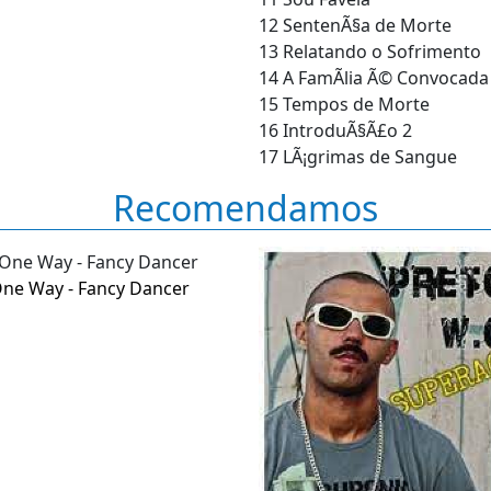
12 SentenÃ§a de Morte
13 Relatando o Sofrimento
14 A FamÃ­lia Ã© Convocada
15 Tempos de Morte
16 IntroduÃ§Ã£o 2
17 LÃ¡grimas de Sangue
Recomendamos
ne Way - Fancy Dancer