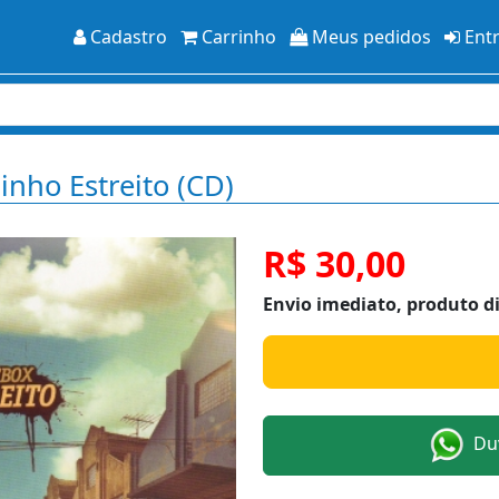
Cadastro
Carrinho
Meus pedidos
Ent
nho Estreito (CD)
R$ 30,00
Envio imediato, produto d
Duv