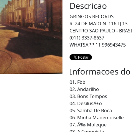
Descricao
GRINGOS RECORDS
R. 24 DE MAIO N. 116 LJ 13
CENTRO SAO PAULO - BRASI
(011) 3337-8637
WHATSAPP 11 996943475
Informacoes do
01. Fbb
02. Andarilho
03. Bons Tempos
04. DesilusÃ£o
05. Samba De Boca
06. Minha Mademoiselle
07. Ã‰ Moleque
08. A Conquista