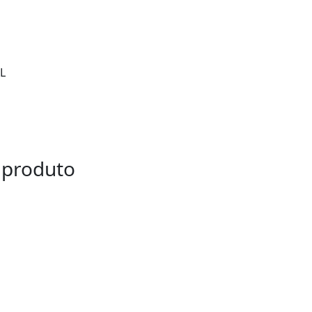
L
 produto