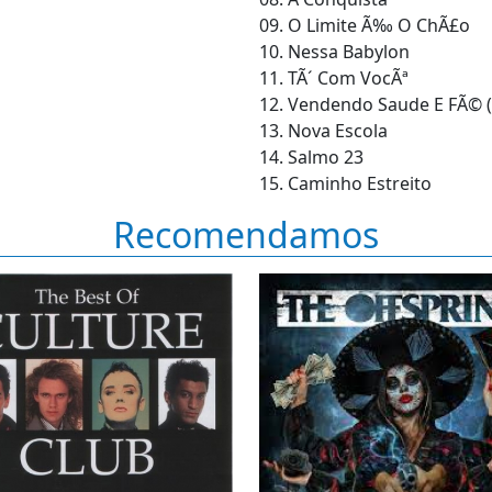
09. O Limite Ã‰ O ChÃ£o
10. Nessa Babylon
11. TÃ´ Com VocÃª
12. Vendendo Saude E FÃ© (
13. Nova Escola
14. Salmo 23
15. Caminho Estreito
Recomendamos