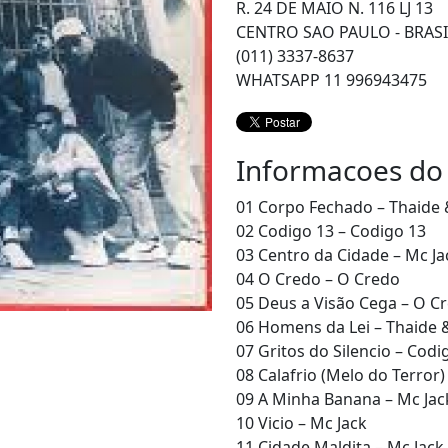
R. 24 DE MAIO N. 116 LJ 13
CENTRO SAO PAULO - BRASI
(011) 3337-8637
WHATSAPP 11 996943475
Informacoes do
01 Corpo Fechado – Thaide
02 Codigo 13 – Codigo 13
03 Centro da Cidade – Mc Ja
04 O Credo – O Credo
05 Deus a Visão Cega – O C
06 Homens da Lei – Thaide
07 Gritos do Silencio – Codi
08 Calafrio (Melo do Terror)
09 A Minha Banana – Mc Jac
10 Vicio – Mc Jack
11 Cidade Maldita – Mc Jack