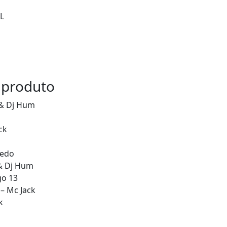
L
 produto
 & Dj Hum
ck
redo
 & Dj Hum
go 13
 – Mc Jack
k