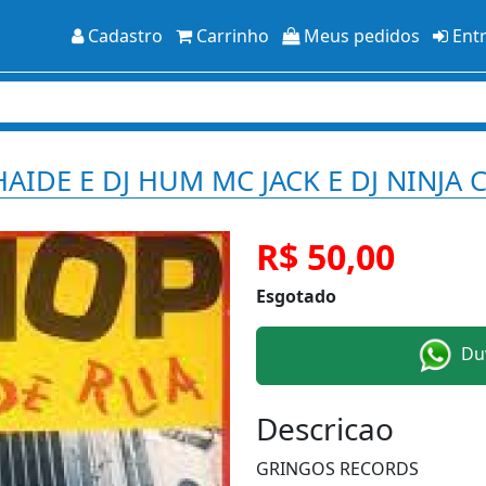
Cadastro
Carrinho
Meus pedidos
Ent
THAIDE E DJ HUM MC JACK E DJ NINJA 
R$ 50,00
Esgotado
Duv
Descricao
GRINGOS RECORDS