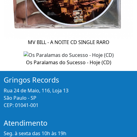
MV BILL - A NOITE CD SINGLE RARO
Os Paralamas do Sucesso - Hoje (CD)
Gringos Records
Rua 24 de Maio, 116, Loja 13
São Paulo - SP
CEP: 01041-001
Atendimento
Seg. à sexta das 10h às 19h