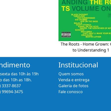
The Roots - Home Grown: 
to Understanding 1
ndimento
Institucional
 sexta das 10h às 19h
Quem somos
 das 10h as 18h.
Venda e entrega
) 3337-8637
Galeria de fotos
) 99694-3475
Fale conosco