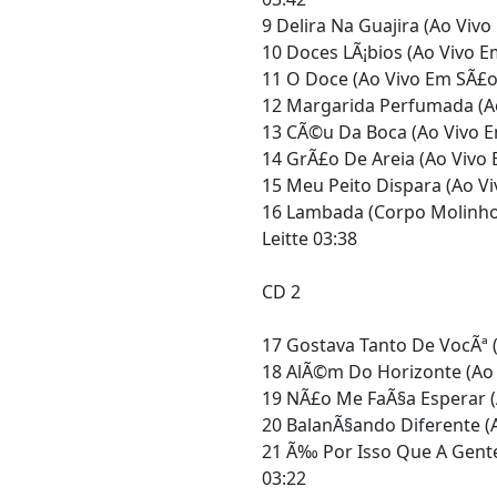
9 Delira Na Guajira (Ao Vivo
10 Doces LÃ¡bios (Ao Vivo E
11 O Doce (Ao Vivo Em SÃ£o 
12 Margarida Perfumada (Ao
13 CÃ©u Da Boca (Ao Vivo E
14 GrÃ£o De Areia (Ao Vivo
15 Meu Peito Dispara (Ao Vi
16 Lambada (Corpo Molinho)
Leitte 03:38
CD 2
17 Gostava Tanto De VocÃª (
18 AlÃ©m Do Horizonte (Ao 
19 NÃ£o Me FaÃ§a Esperar (
20 BalanÃ§ando Diferente (A
21 Ã‰ Por Isso Que A Gente
03:22