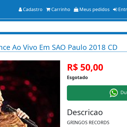
Cadastro
Carrinho
Meus pedidos
Ent
ience Ao Vivo Em SAO Paulo 2018 CD
R$ 50,00
Esgotado
Duv
Descricao
GRINGOS RECORDS