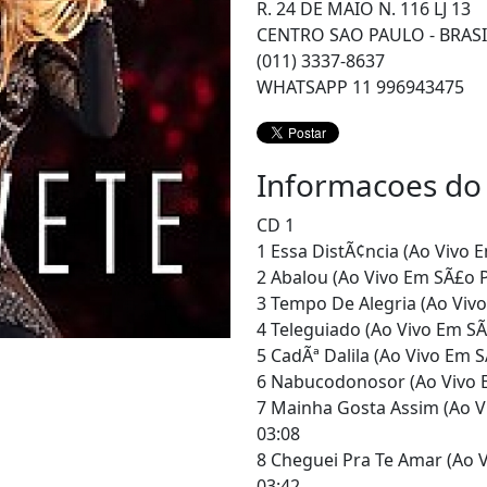
R. 24 DE MAIO N. 116 LJ 13
CENTRO SAO PAULO - BRASI
(011) 3337-8637
WHATSAPP 11 996943475
Informacoes do
CD 1
1 Essa DistÃ¢ncia (Ao Vivo 
2 Abalou (Ao Vivo Em SÃ£o P
3 Tempo De Alegria (Ao Vivo
4 Teleguiado (Ao Vivo Em SÃ
5 CadÃª Dalila (Ao Vivo Em S
6 Nabucodonosor (Ao Vivo E
7 Mainha Gosta Assim (Ao V
03:08
8 Cheguei Pra Te Amar (Ao V
03:42