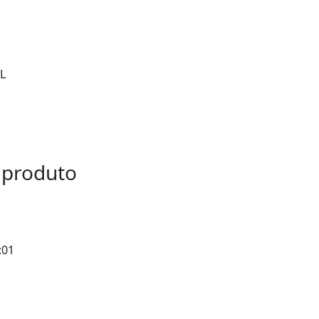
L
 produto
:01