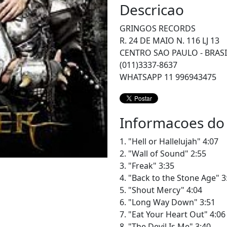
Descricao
GRINGOS RECORDS
R. 24 DE MAIO N. 116 LJ 13
CENTRO SAO PAULO - BRASI
(011)3337-8637
WHATSAPP 11 996943475
Informacoes do
1. "Hell or Hallelujah" 4:07
2. "Wall of Sound" 2:55
3. "Freak" 3:35
4. "Back to the Stone Age" 3
5. "Shout Mercy" 4:04
6. "Long Way Down" 3:51
7. "Eat Your Heart Out" 4:06
8. "The Devil Is Me" 3:40