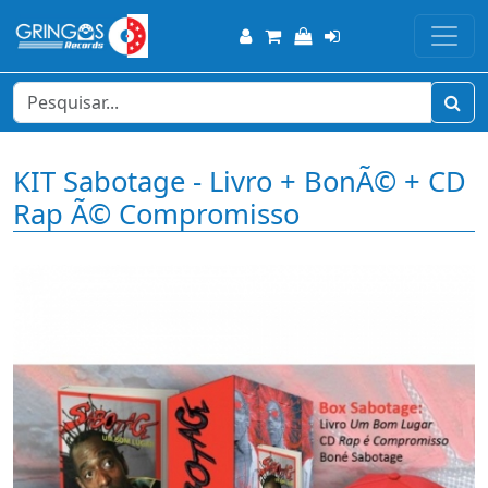
KIT Sabotage - Livro + BonÃ© + CD
Rap Ã© Compromisso