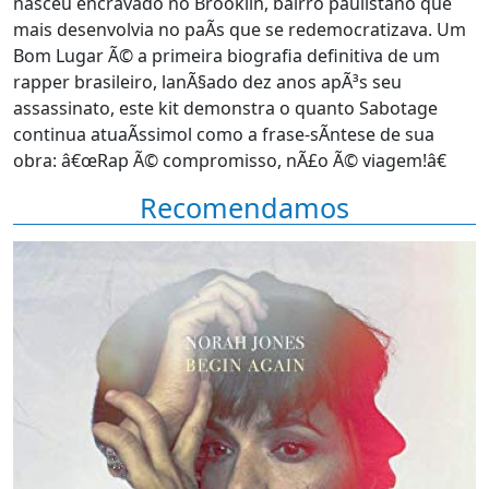
nasceu encravado no Brooklin, bairro paulistano que
mais desenvolvia no paÃ­s que se redemocratizava. Um
Bom Lugar Ã© a primeira biografia definitiva de um
rapper brasileiro, lanÃ§ado dez anos apÃ³s seu
assassinato, este kit demonstra o quanto Sabotage
continua atuaÃ­ssimol como a frase-sÃ­ntese de sua
obra: â€œRap Ã© compromisso, nÃ£o Ã© viagem!â€
Recomendamos