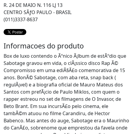
R. 24 DE MAIO N. 116 LJ 13
CENTRO SÃƒO PAULO - BRASIL
(011)3337-8637
Informacoes do produto
Box de luxo contendo o Ãºnico Ã¡lbum de estÃºdio que
Sabotage gravou em vida, o clÃ¡ssico disco Rap Ã©
Compromisso em uma ediÃ§Ã£o comemorativa de 15
anos. BonÃ© Sabotage, com aba reta, snap back (
regulÃ¡vel) e a biografia oficial de Mauro Mateus dos
Santos com prefÃ¡cio de Paulo Miklos, com quem o
rapper estreou no set de filmagens de O Invasor, de
Beto Brant. Em sua incursÃ£o pelo cinema, ele
tambÃ©m atuou no filme Carandiru, de Hector
Babenco. Mas antes do auge, Sabotage era o Maurinho
do CanÃ£o, sobrenome que emprestou da favela onde