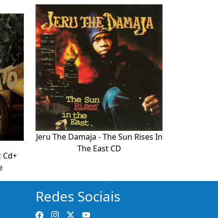
Jeru The Damaja - The Sun Rises In
The East CD
t Cd+
e
Redes Sociais