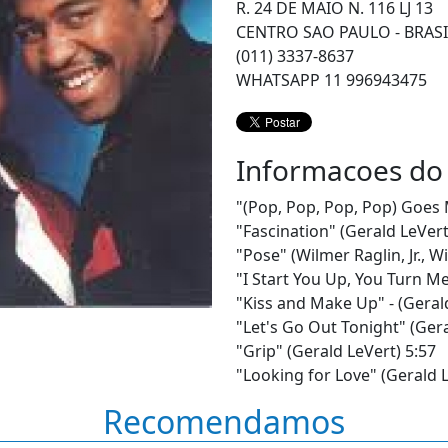
R. 24 DE MAIO N. 116 LJ 13
CENTRO SAO PAULO - BRASI
(011) 3337-8637
WHATSAPP 11 996943475
Informacoes do
"(Pop, Pop, Pop, Pop) Goes
"Fascination" (Gerald LeVe
"Pose" (Wilmer Raglin, Jr., 
"I Start You Up, You Turn 
"Kiss and Make Up" - (Geral
"Let's Go Out Tonight" (Gera
"Grip" (Gerald LeVert) 5:57
"Looking for Love" (Gerald 
Recomendamos