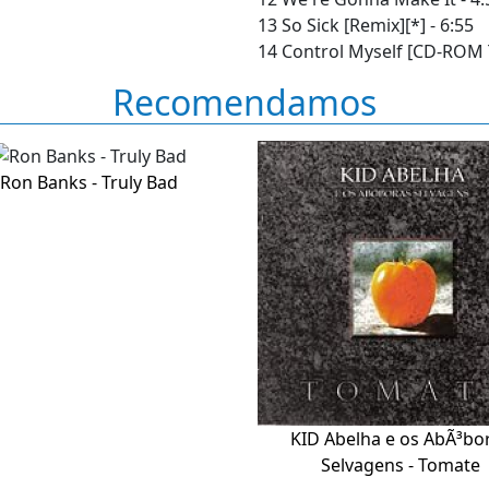
13 So Sick [Remix][*] - 6:55
14 Control Myself [CD-ROM T
Recomendamos
Ron Banks - Truly Bad
KID Abelha e os AbÃ³bo
Selvagens - Tomate