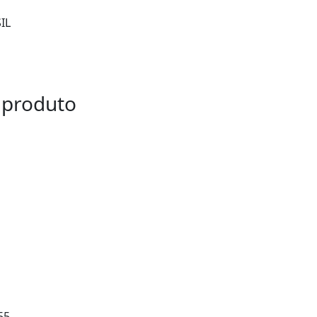
IL
 produto
55