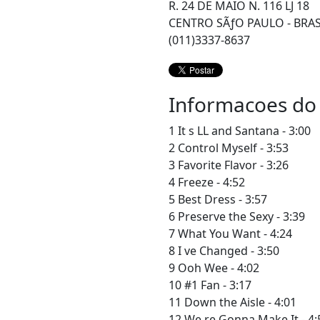
R. 24 DE MAIO N. 116 LJ 18
CENTRO SÃƒO PAULO - BRAS
(011)3337-8637
Informacoes do
1 It s LL and Santana - 3:00
2 Control Myself - 3:53
3 Favorite Flavor - 3:26
4 Freeze - 4:52
5 Best Dress - 3:57
6 Preserve the Sexy - 3:39
7 What You Want - 4:24
8 I ve Changed - 3:50
9 Ooh Wee - 4:02
10 #1 Fan - 3:17
11 Down the Aisle - 4:01
12 We re Gonna Make It - 4: