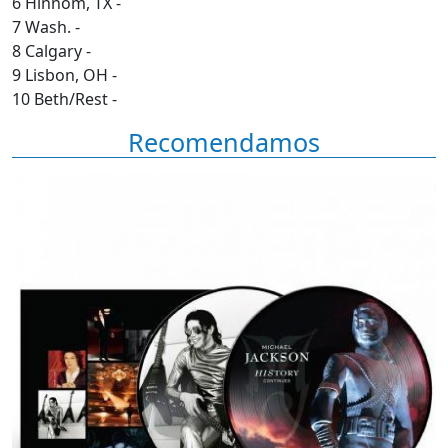
6 Hinnom, TX -
7 Wash. -
8 Calgary -
9 Lisbon, OH -
10 Beth/Rest -
Recomendamos