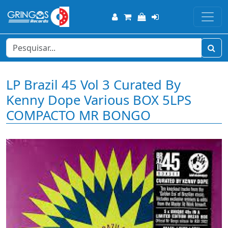
LP Brazil 45 Vol 3 Curated By
Kenny Dope Various BOX 5LPS
COMPACTO MR BONGO