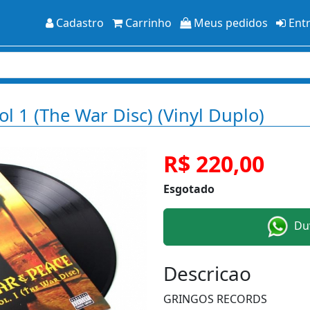
Cadastro
Carrinho
Meus pedidos
Ent
ol 1 (The War Disc) (Vinyl Duplo)
R$ 220,00
Esgotado
Duv
Descricao
GRINGOS RECORDS