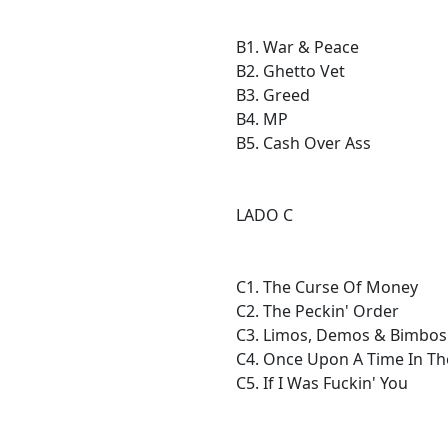
B1. War & Peace
B2. Ghetto Vet
B3. Greed
B4. MP
B5. Cash Over Ass
LADO C
C1. The Curse Of Money
C2. The Peckin' Order
C3. Limos, Demos & Bimbos
C4. Once Upon A Time In The
C5. If I Was Fuckin' You