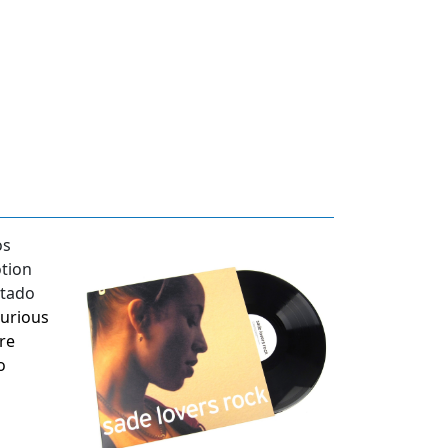
ourious
re
o