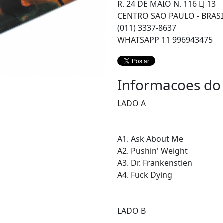
R. 24 DE MAIO N. 116 LJ 13
CENTRO SAO PAULO - BRASI
(011) 3337-8637
WHATSAPP 11 996943475
Informacoes do
LADO A
A1. Ask About Me
A2. Pushin' Weight
A3. Dr. Frankenstien
A4. Fuck Dying
LADO B