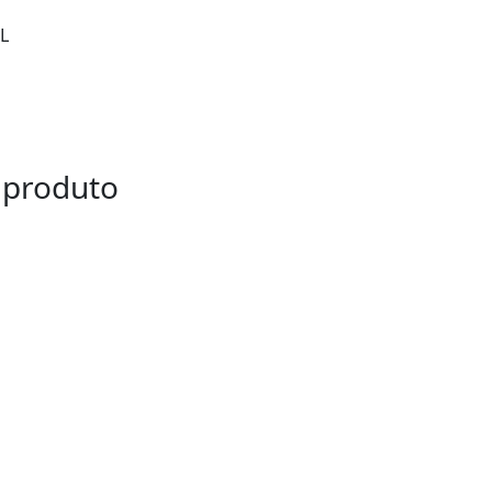
L
 produto