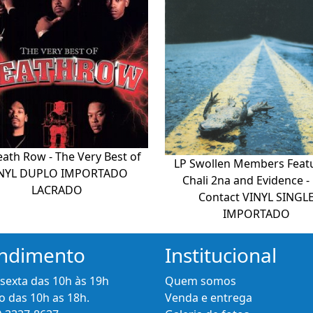
ath Row - The Very Best of
LP Swollen Members Feat
NYL DUPLO IMPORTADO
Chali 2na and Evidence - 
LACRADO
Contact VINYL SINGL
IMPORTADO
ndimento
Institucional
 sexta das 10h às 19h
Quem somos
 das 10h as 18h.
Venda e entrega