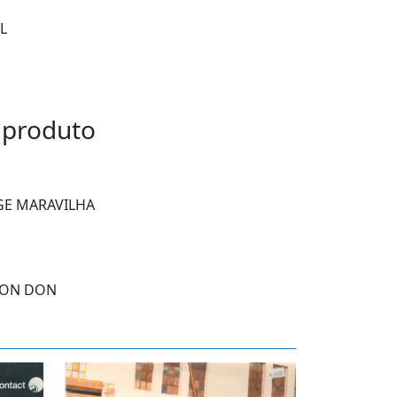
L
 produto
RGE MARAVILHA
 DON DON