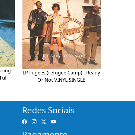
uring
LP Fugees (refugee Camp) - Ready
Full
Or Not VINYL SINGLE
E
Redes Sociais
Pagamento