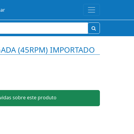
rar
GADA (45RPM) IMPORTADO
idas sobre este produto