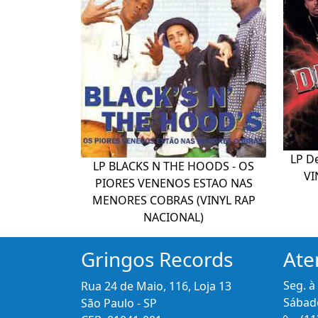
LP De
LP BLACKS N THE HOODS - OS
VI
PIORES VENENOS ESTAO NAS
MENORES COBRAS (VINYL RAP
NACIONAL)
Gringos Records
Ate
Seg. à
Rua 24 de Maio, 116, Loja 13
Sábado
São Paulo - SP