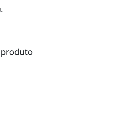
L
 produto