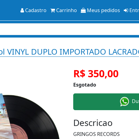
Cadastro
Carrinho
Meus pedidos
Ent
ontrol VINYL DUPLO IMPORTADO LACRA
R$ 350,00
Esgotado
Duv
Descricao
GRINGOS RECORDS