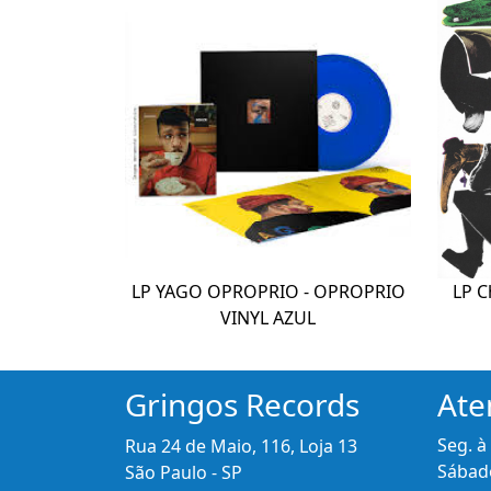
LP YAGO OPROPRIO - OPROPRIO
LP C
VINYL AZUL
Gringos Records
Ate
Seg. à
Rua 24 de Maio, 116, Loja 13
Sábado
São Paulo - SP