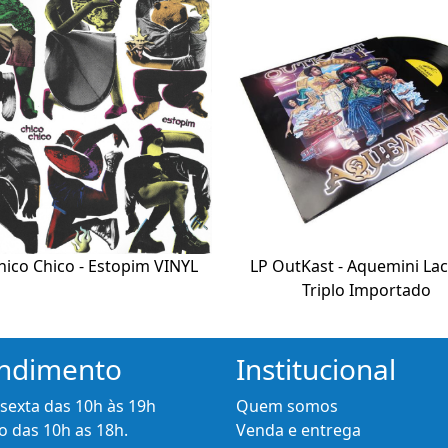
hico Chico - Estopim VINYL
LP OutKast - Aquemini La
Triplo Importado
ndimento
Institucional
 sexta das 10h às 19h
Quem somos
 das 10h as 18h.
Venda e entrega