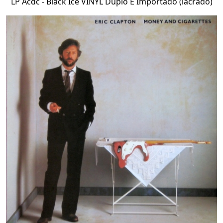
LP Acdc - Black Ice VINYL Duplo E Importado (lacrado)