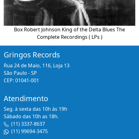
Box Robert Johnson King of the Delta Blues The
Complete Recordings ( LPs )
Gringos Records
Rua 24 de Maio, 116, Loja 13
São Paulo - SP
CEP: 01041-001
Atendimento
Seg. à sexta das 10h às 19h
Sábado das 10h as 18h.
(11) 3337-8637
(11) 99694-3475