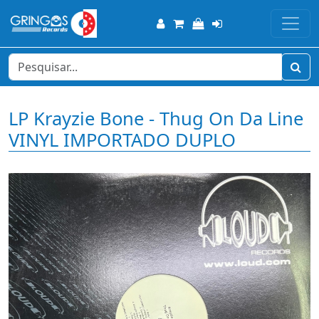
LP Krayzie Bone - Thug On Da Line
VINYL IMPORTADO DUPLO