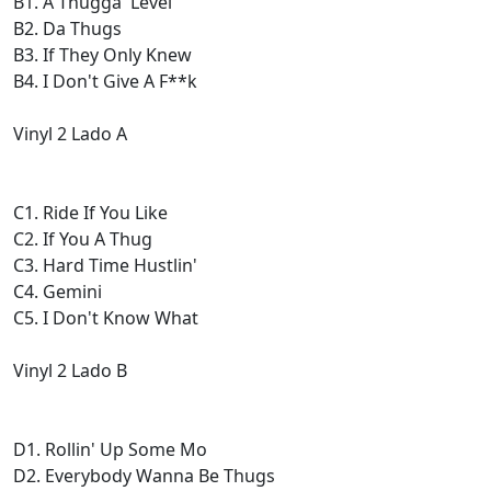
B1. A Thugga' Level
B2. Da Thugs
B3. If They Only Knew
B4. I Don't Give A F**k
Vinyl 2 Lado A
C1. Ride If You Like
C2. If You A Thug
C3. Hard Time Hustlin'
C4. Gemini
C5. I Don't Know What
Vinyl 2 Lado B
D1. Rollin' Up Some Mo
D2. Everybody Wanna Be Thugs