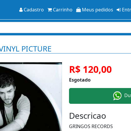
Cadastro
Carrinho
Meus pedidos
Ent
VINYL PICTURE
R$ 120,00
Esgotado
Duv
Descricao
GRINGOS RECORDS