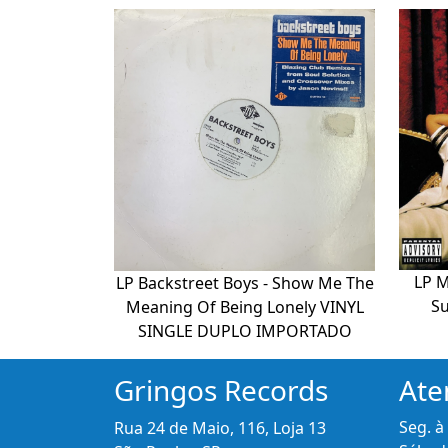
LP M
LP Backstreet Boys - Show Me The
Su
Meaning Of Being Lonely VINYL
SINGLE DUPLO IMPORTADO
Gringos Records
Ate
Seg. à
Rua 24 de Maio, 116, Loja 13