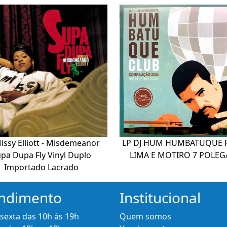
issy Elliott - Misdemeanor
LP DJ HUM HUMBATUQUE 
pa Dupa Fly Vinyl Duplo
LIMA E MOTIRO 7 POLE
Importado Lacrado
ndimento
Institucional
 sexta das 10h às 19h
Quem somos