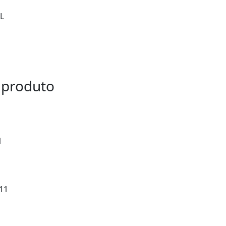
L
 produto
1
:11