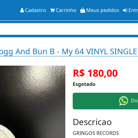
Cadastro
Carrinho
Meus pedidos
Ent
 Dogg And Bun B - My 64 VINYL SING
R$ 180,00
Esgotado
Duv
Descricao
GRINGOS RECORDS