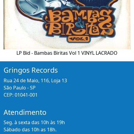
LP Bid - Bambas Biritas Vol 1 VINYL LACRADO
Gringos Records
Rua 24 de Maio, 116, Loja 13
São Paulo - SP
CEP: 01041-001
Atendimento
Seg. à sexta das 10h às 19h
Sábado das 10h as 18h.