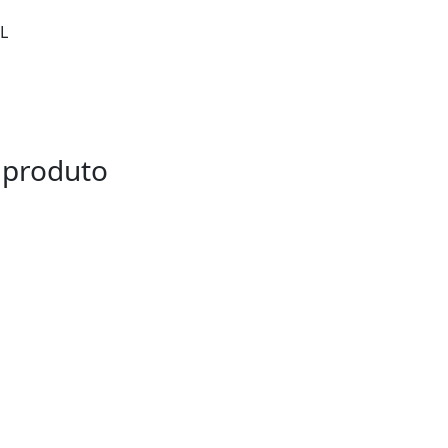
L
 produto