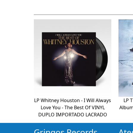
LP Whitney Houston - I Will Always
LP T
Love You - The Best Of VINYL
Albu
DUPLO IMPORTADO LACRADO
Gringos Records
Ate