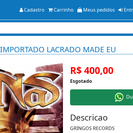
Cadastro
Carrinho
Meus pedidos
Ent
LO IMPORTADO LACRADO MADE EU
R$ 400,00
Esgotado
Duv
Descricao
GRINGOS RECORDS