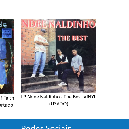
LP Ndee Naldinho - The Best VINYL
f Faith
(USADO)
ortado
Redes Sociais