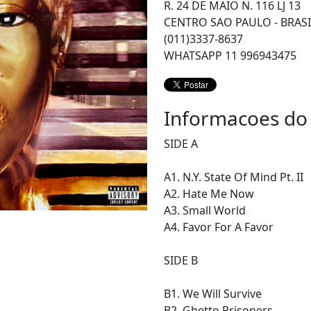
R. 24 DE MAIO N. 116 LJ 13
CENTRO SAO PAULO - BRASI
(011)3337-8637
WHATSAPP 11 996943475
Informacoes do
SIDE A
A1. N.Y. State Of Mind Pt. II
A2. Hate Me Now
A3. Small World
A4. Favor For A Favor
SIDE B
B1. We Will Survive
B2. Ghetto Prisoners