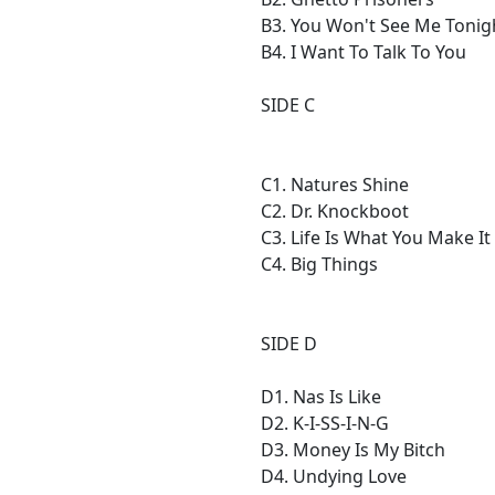
B3. You Won't See Me Tonig
B4. I Want To Talk To You
SIDE C
C1. Natures Shine
C2. Dr. Knockboot
C3. Life Is What You Make It
C4. Big Things
SIDE D
D1. Nas Is Like
D2. K-I-SS-I-N-G
D3. Money Is My Bitch
D4. Undying Love