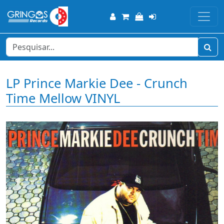
LP Prince Markie Dee - Crunch
Time Mellow VINYL