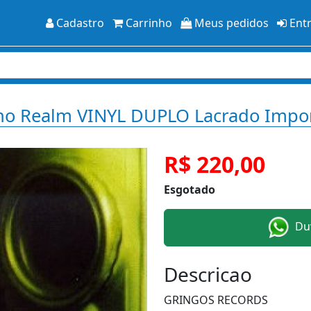
Cadastro
Carrinho
Meus pedidos
Ent
cho Realm VINYL DUPLO Lacrado Impo
R$ 220,00
Esgotado
Duv
Descricao
GRINGOS RECORDS