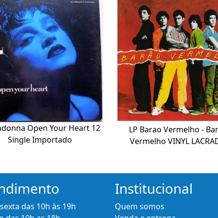
donna Open Your Heart 12
LP Barao Vermelho - Ba
Single Importado
Vermelho VINYL LACRA
ndimento
Institucional
 sexta das 10h às 19h
Quem somos
 das 10h as 18h.
Venda e entrega