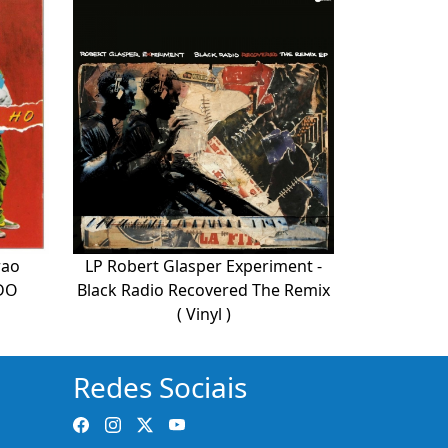
rao
LP Robert Glasper Experiment -
DO
Black Radio Recovered The Remix
( Vinyl )
Redes Sociais