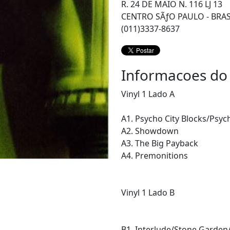
R. 24 DE MAIO N. 116 LJ 13
CENTRO SÃƒO PAULO - BRAS
(011)3337-8637
Informacoes do
Vinyl 1 Lado A
A1. Psycho City Blocks/Psyc
A2. Showdown
A3. The Big Payback
A4. Premonitions
Vinyl 1 Lado B
B1. Interlude/Stone Garden