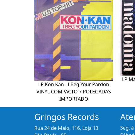
LP Ma
LP Kon Kan - I Beg Your Pardon
VINYL COMPACTO 7 POLEGADAS
IMPORTADO
Gringos Records
Ate
Seg. à
Rua 24 de Maio, 116, Loja 13
Sábado