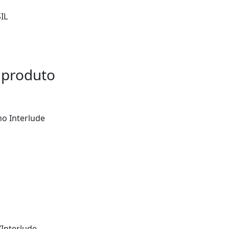
IL
 produto
ho Interlude
/Interlude