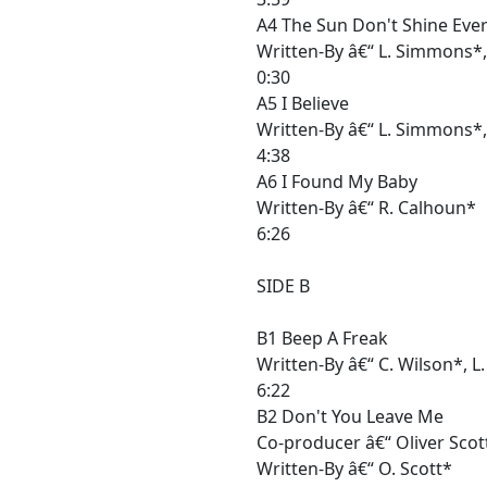
A4 The Sun Don't Shine Every
Written-By â€“ L. Simmons*,
0:30
A5 I Believe
Written-By â€“ L. Simmons*,
4:38
A6 I Found My Baby
Written-By â€“ R. Calhoun*
6:26
SIDE B
B1 Beep A Freak
Written-By â€“ C. Wilson*, L
6:22
B2 Don't You Leave Me
Co-producer â€“ Oliver Scot
Written-By â€“ O. Scott*