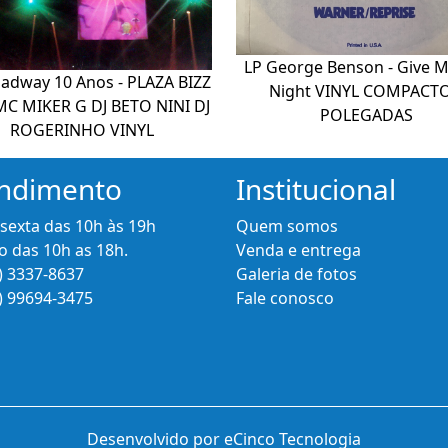
LP George Benson - Give 
oadway 10 Anos - PLAZA BIZZ
Night VINYL COMPACTO
MC MIKER G DJ BETO NINI DJ
POLEGADAS
ROGERINHO VINYL
ndimento
Institucional
 sexta das 10h às 19h
Quem somos
 das 10h as 18h.
Venda e entrega
) 3337-8637
Galeria de fotos
) 99694-3475
Fale conosco
Desenvolvido por eCinco Tecnologia