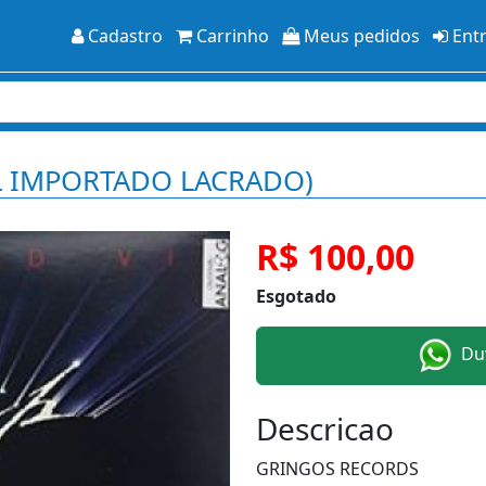
Cadastro
Carrinho
Meus pedidos
Ent
NYL IMPORTADO LACRADO)
R$ 100,00
Esgotado
Duv
Descricao
GRINGOS RECORDS