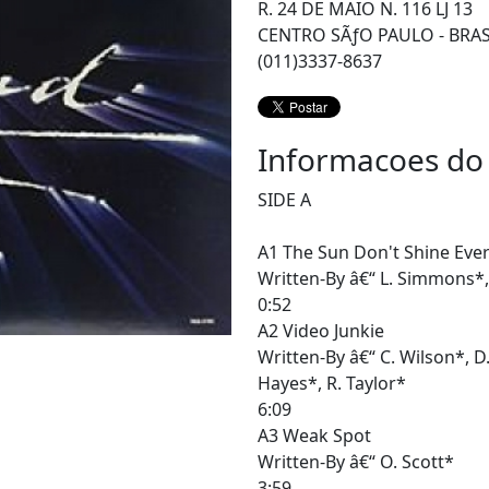
R. 24 DE MAIO N. 116 LJ 13
CENTRO SÃƒO PAULO - BRAS
(011)3337-8637
Informacoes do
SIDE A
A1 The Sun Don't Shine Every
Written-By â€“ L. Simmons*,
0:52
A2 Video Junkie
Written-By â€“ C. Wilson*, D
Hayes*, R. Taylor*
6:09
A3 Weak Spot
Written-By â€“ O. Scott*
3:59