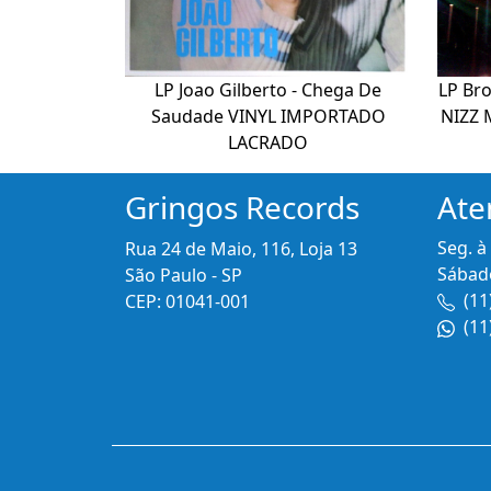
LP Joao Gilberto - Chega De
LP Br
Saudade VINYL IMPORTADO
NIZZ 
LACRADO
Gringos Records
Ate
Seg. à
Rua 24 de Maio, 116, Loja 13
Sábado
São Paulo - SP
(11
CEP: 01041-001
(11