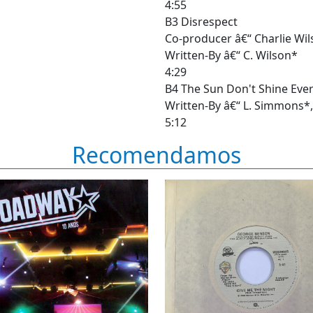
4:55
B3 Disrespect
Co-producer â€“ Charlie Wi
Written-By â€“ C. Wilson*
4:29
B4 The Sun Don't Shine Ever
Written-By â€“ L. Simmons*,
5:12
Recomendamos