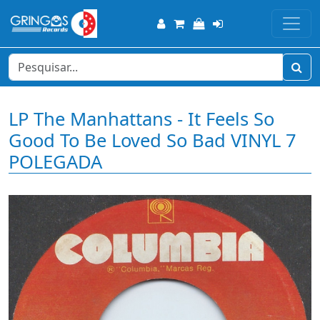
LP The Manhattans - It Feels So
Good To Be Loved So Bad VINYL 7
POLEGADA