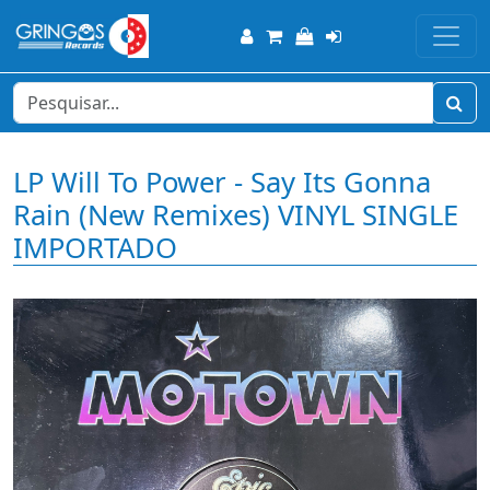
LP Will To Power - Say Its Gonna
Rain (New Remixes) VINYL SINGLE
IMPORTADO