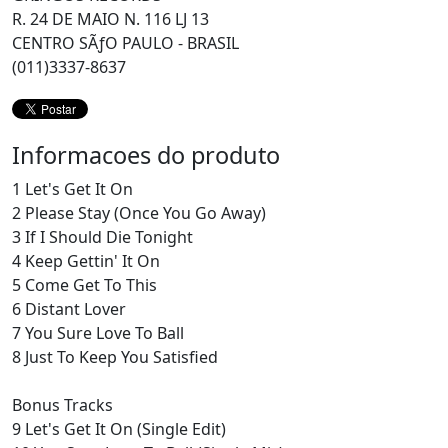
R. 24 DE MAIO N. 116 LJ 13
CENTRO SÃƒO PAULO - BRASIL
(011)3337-8637
Informacoes do produto
1 Let's Get It On
2 Please Stay (Once You Go Away)
3 If I Should Die Tonight
4 Keep Gettin' It On
5 Come Get To This
6 Distant Lover
7 You Sure Love To Ball
8 Just To Keep You Satisfied
Bonus Tracks
9 Let's Get It On (Single Edit)