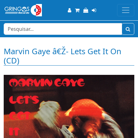
Marvin Gaye â€Ž- Lets Get It On
(CD)