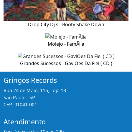
Drop City Dj s - Booty Shake Down
Molejo - FamÃ­lia
Grandes Sucessos - GaviOes Da Fiel ( CD )
Gringos Records
Rua 24 de Maio, 116, Loja 13
São Paulo - SP
CEP: 01041-001
Atendimento
Seg. à sexta das 10h às 19h