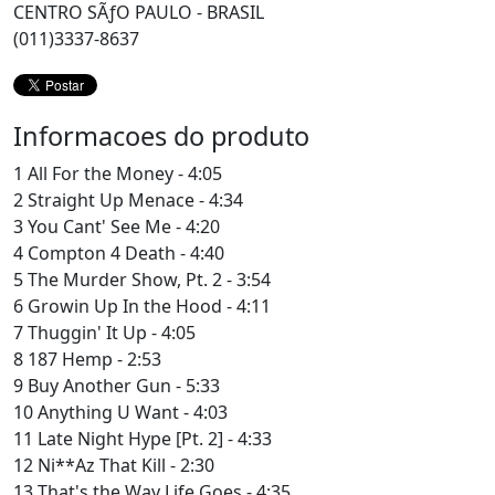
CENTRO SÃƒO PAULO - BRASIL
(011)3337-8637
Informacoes do produto
1 All For the Money - 4:05
2 Straight Up Menace - 4:34
3 You Cant' See Me - 4:20
4 Compton 4 Death - 4:40
5 The Murder Show, Pt. 2 - 3:54
6 Growin Up In the Hood - 4:11
7 Thuggin' It Up - 4:05
8 187 Hemp - 2:53
9 Buy Another Gun - 5:33
10 Anything U Want - 4:03
11 Late Night Hype [Pt. 2] - 4:33
12 Ni**Az That Kill - 2:30
13 That's the Way Life Goes - 4:35