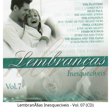
LembranÃ§as Inesqueciveis - Vol. 07 (CD)