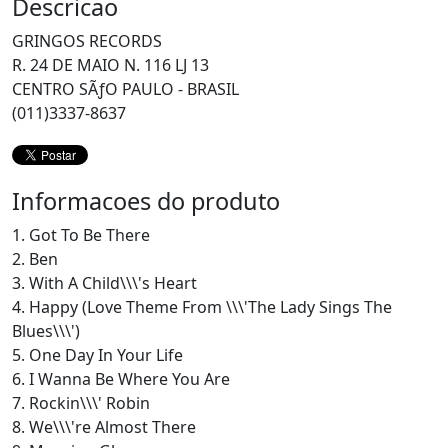
Descricao
GRINGOS RECORDS
R. 24 DE MAIO N. 116 LJ 13
CENTRO SÃƒO PAULO - BRASIL
(011)3337-8637
Informacoes do produto
1. Got To Be There
2. Ben
3. With A Child\\\'s Heart
4. Happy (Love Theme From \\\'The Lady Sings The
Blues\\\')
5. One Day In Your Life
6. I Wanna Be Where You Are
7. Rockin\\\' Robin
8. We\\\'re Almost There