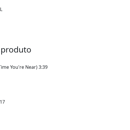
L
 produto
 Time You're Near) 3:39
:17