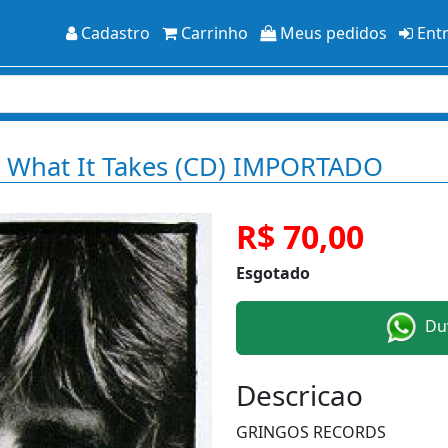
Cadastro
Carrinho
Meus pedidos
Ent
s What It Takes (CD) IMPORTADO
R$ 70,00
Esgotado
Duv
Descricao
GRINGOS RECORDS