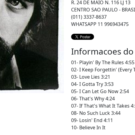
R. 24 DE MAIO N. 116 LJ 13
CENTRO SAO PAULO - BRASI
(011) 3337-8637
WHATSAPP 11 996943475
Informacoes do
01- Playin' By The Rules 4:55
02- I Keep Forgettin' (Every
03- Love Lies 3:21
04- I Gotta Try 3:53
05- I Can Let Go Now 2:54
06- That's Why 4:24
07- If That's What It Takes 4
08- No Such Luck 3:44
09- Losin' End 4:11
10- Believe In It